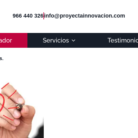
966 440 326
info@proyectainnovacion.com
ador
Servicios
Testimoni
s.