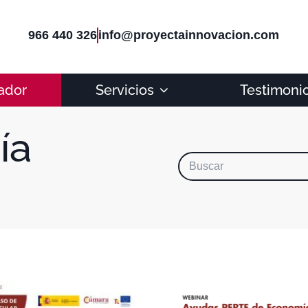
966 440 326
info@proyectainnovacion.com
ador
Servicios
Testimoni
ía