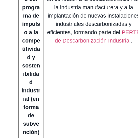
progra
la industria manufacturera y a la
ma de
implantación de nuevas instalacione
impuls
industriales descarbonizadas y
o a la
eficientes, formando parte del
PERT
compe
de Descarbonización Industrial
.
titivida
d y
sosten
ibilida
d
industr
ial (en
forma
de
subve
nción)