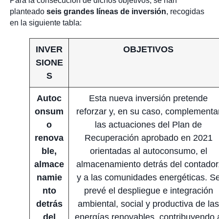
Para la consecución de dichos objetivos, se han
planteado
seis grandes líneas de inversión
, recogidas
en la siguiente tabla:
INVER
OBJETIVOS
SIONE
S
Autoc
Esta nueva inversión pretende
onsum
reforzar y, en su caso, complementa
o
las actuaciones del Plan de
renova
Recuperación aprobado en 2021
ble,
orientadas al autoconsumo, el
almace
almacenamiento detrás del contador
namie
y a las comunidades energéticas. S
nto
prevé el despliegue e integración
detrás
ambiental, social y productiva de las
del
energías renovables, contribuyendo 