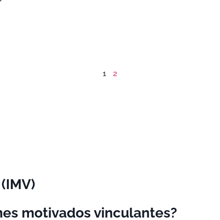
1
2
 (IMV)
mes motivados vinculantes?