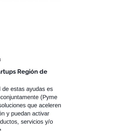
3
artups Región de
d de estas ayudas es
r conjuntamente (Pyme
 soluciones que aceleren
ón y puedan activar
uctos, servicios y/o
e