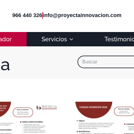
966 440 326
info@proyectainnovacion.com
ador
Servicios
Testimoni
ia