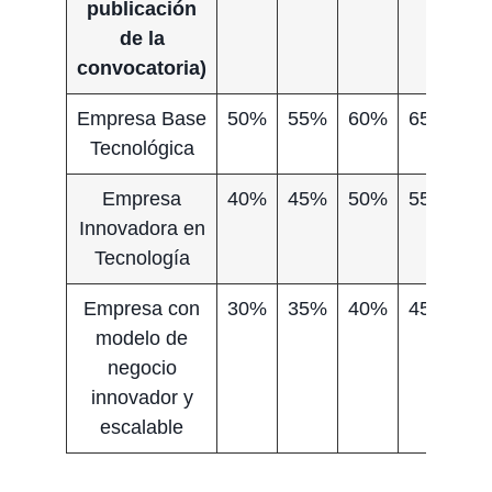
publicación
de la
convocatoria)
Empresa Base
50%
55%
60%
65%
7
Tecnológica
Empresa
40%
45%
50%
55%
6
Innovadora en
Tecnología
Empresa con
30%
35%
40%
45%
5
modelo de
negocio
innovador y
escalable