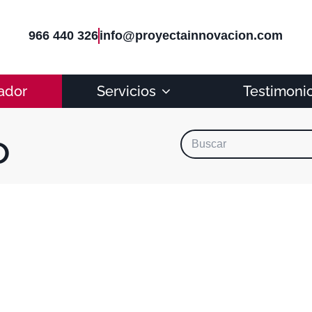
966 440 326
info@proyectainnovacion.com
ador
Servicios
Testimoni
o