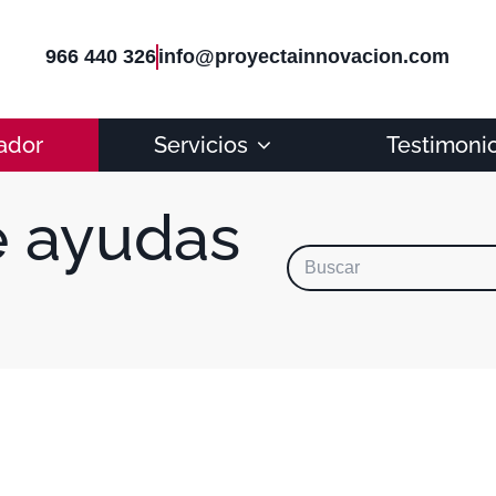
966 440 326
info@proyectainnovacion.com
ador
Servicios
Testimoni
e ayudas