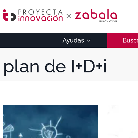
Ayudas
Busc
plan de I+D+i