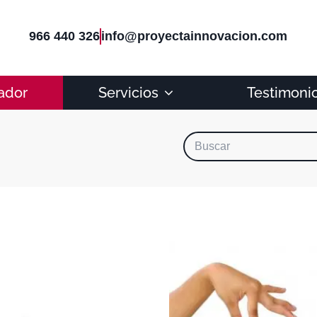
966 440 326
info@proyectainnovacion.com
ador
Servicios
Testimoni