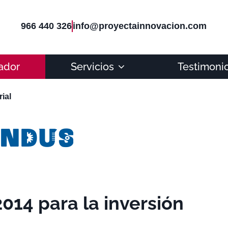
966 440 326
info@proyectainnovacion.com
ador
Servicios
Testimoni
ial
14 para la inversión