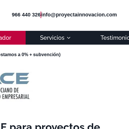
966 440 326
info@proyectainnovacion.com
ador
Servicios
Testimoni
éstamos a 0% + subvención)
E para proyectos de