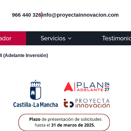
966 440 326
info@proyectainnovacion.com
ador
Servicios
Testimoni
4 (Adelante Inversión)