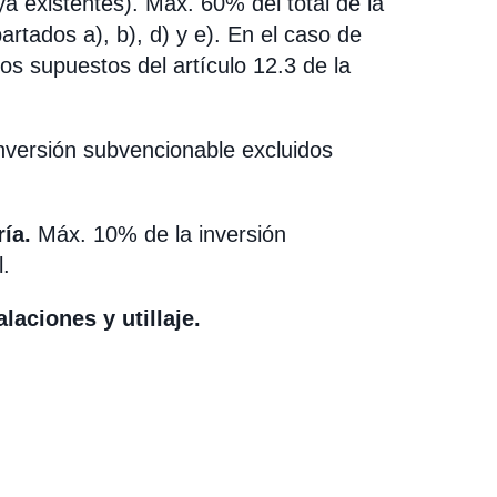
a existentes). Máx. 60% del total de la
rtados a), b), d) y e). En el caso de
los supuestos del artículo 12.3 de la
nversión subvencionable excluidos
ía.
Máx. 10% de la inversión
.
laciones y utillaje.
.