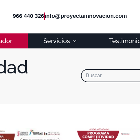
966 440 326
info@proyectainnovacion.com
ador
Servicios
Testimoni
dad