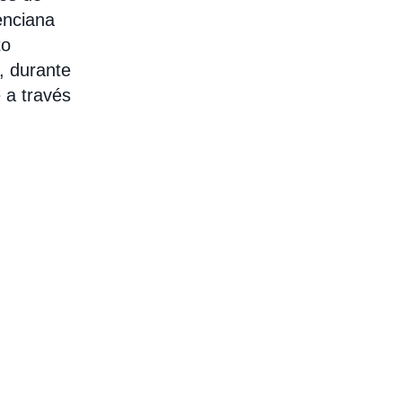
enciana
to
n, durante
 a través