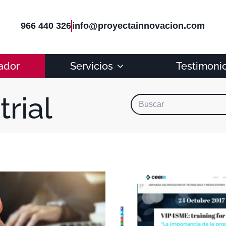
966 440 326
info@proyectainnovacion.com
ador
Servicios
Testimoni
rial