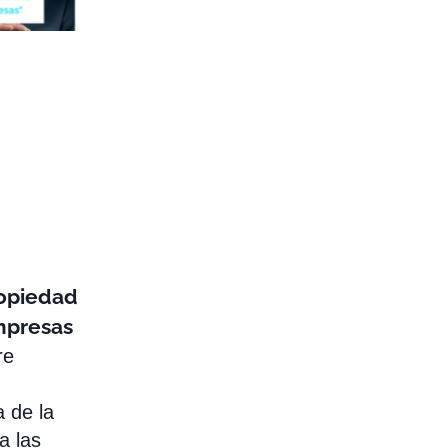
ropiedad
empresas
re
 de la
a las