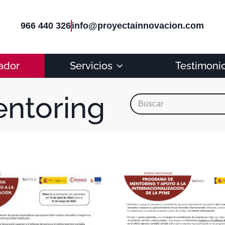
966 440 326
info@proyectainnovacion.com
ador
Servicios
Testimoni
ntoring