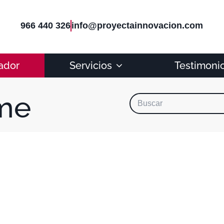
966 440 326
info@proyectainnovacion.com
ador
Servicios
Testimoni
me