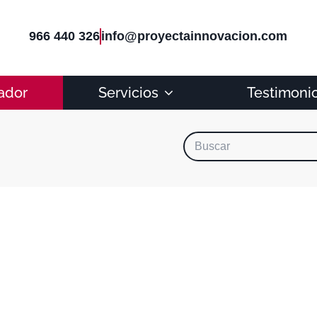
966 440 326
info@proyectainnovacion.com
ador
Servicios
Testimoni