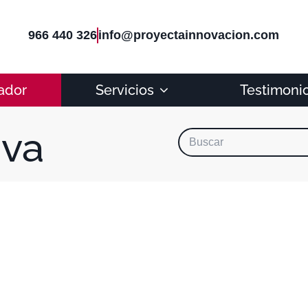
966 440 326
info@proyectainnovacion.com
ador
Servicios
Testimoni
iva