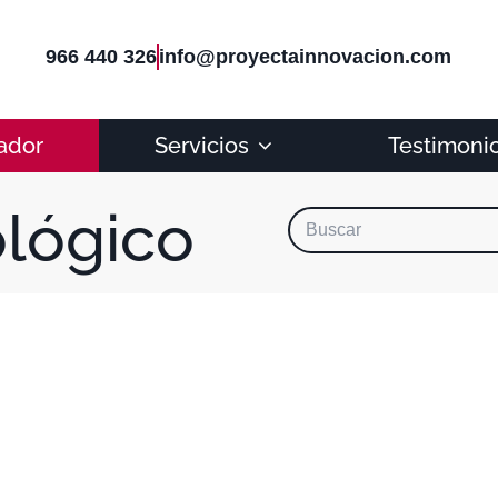
966 440 326
info@proyectainnovacion.com
ador
Servicios
Testimoni
ológico