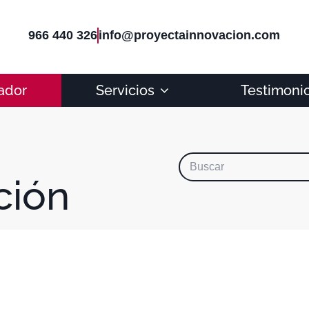
966 440 326
info@proyectainnovacion.com
ador
Servicios
Testimoni
ción