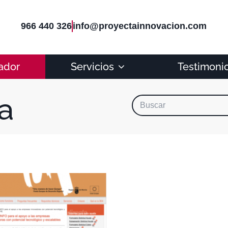
966 440 326
info@proyectainnovacion.com
ador
Servicios
Testimoni
a