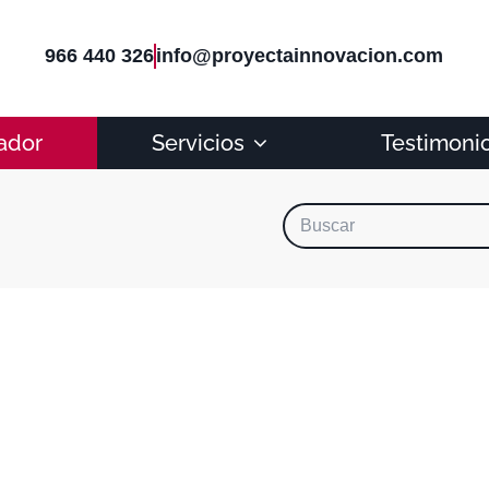
966 440 326
info@proyectainnovacion.com
ador
Servicios
Testimoni