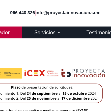
966 440 326
info@proyectainnovacion.com
ador
Servicios
Testimoni