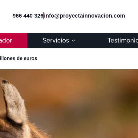
966 440 326
info@proyectainnovacion.com
ador
Servicios
Testimoni
illones de euros