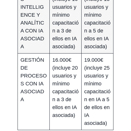
INTELLIG
usuarios y
usuarios y
ENCE Y
mínimo
mínimo
ANALÍTIC
capacitació
capacitació
A CON IA
n a 3 de
n a 5 de
ASOCIAD
ellos en IA
ellos en IA
A
asociada)
asociada)
GESTIÓN
16.000€
19.000€
DE
(incluye 20
(incluye 25
PROCESO
usuarios y
usuarios y
S CON IA
mínimo
mínimo
ASOCIAD
capacitació
capacitació
A
n a 3 de
n en IA a 5
ellos en IA
de ellos en
asociada)
IA
asociada)