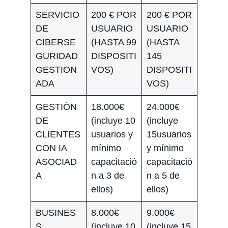
SERVICIO
200 € POR
200 € POR
DE
USUARIO
USUARIO
CIBERSE
(HASTA 99
(HASTA
GURIDAD
DISPOSITI
145
GESTION
VOS)
DISPOSITI
ADA
VOS)
GESTIÓN
18.000€
24.000€
DE
(incluye 10
(incluye
CLIENTES
usuarios y
15usuarios
CON IA
mínimo
y mínimo
ASOCIAD
capacitació
capacitació
A
n a 3 de
n a 5 de
ellos)
ellos)
BUSINES
8.000€
9.000€
S
(incluye 10
(incluye 15