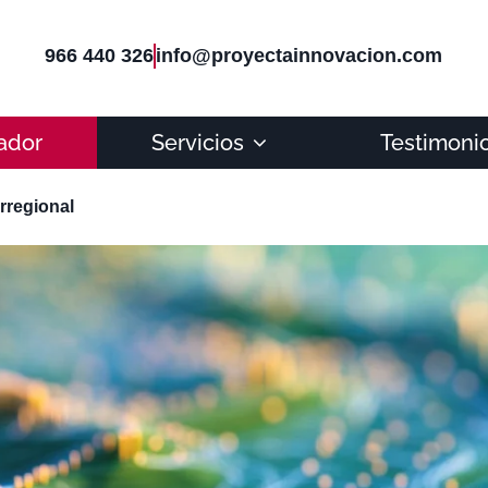
966 440 326
info@proyectainnovacion.com
ador
Servicios
Testimoni
erregional