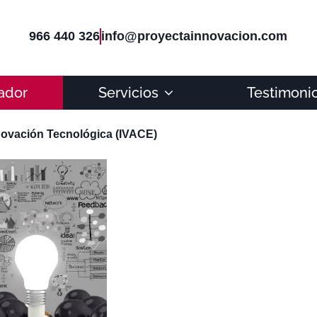
966 440 326
info@proyectainnovacion.com
ador
Servicios
Testimoni
novación Tecnológica (IVACE)