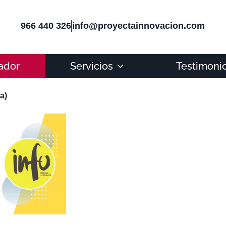
966 440 326
info@proyectainnovacion.com
ador
Servicios
Testimoni
a)