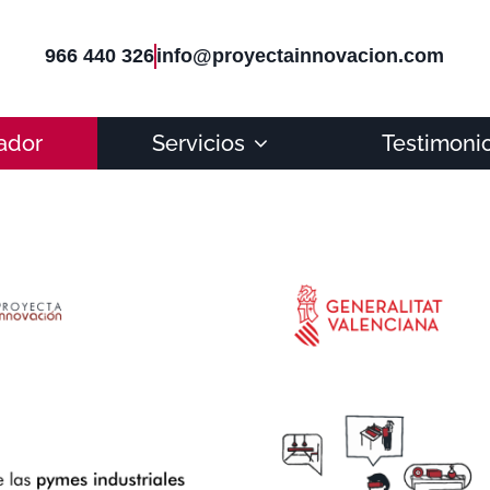
966 440 326
info@proyectainnovacion.com
ador
Servicios
Testimoni