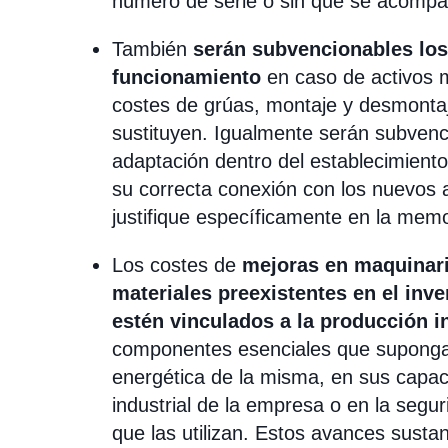
número de serie o sin que se acompa
También
serán subvencionables los
funcionamiento
en caso de activos m
costes de grúas, montaje y desmontaj
sustituyen. Igualmente serán subvenc
adaptación dentro del establecimiento
su correcta conexión con los nuevos 
justifique específicamente en la memo
Los costes de
mejoras en maquinari
materiales preexistentes en el inv
estén vinculados a la producción in
componentes esenciales que supongan 
energética de la misma, en sus capac
industrial de la empresa o en la segu
que las utilizan. Estos avances sustan