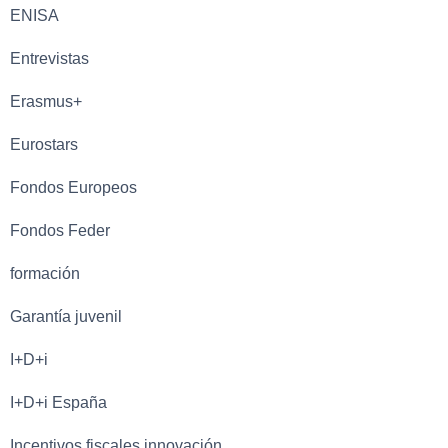
ENISA
Entrevistas
Erasmus+
Eurostars
Fondos Europeos
Fondos Feder
formación
Garantía juvenil
I+D+i
I+D+i España
Incentivos fiscales innovación