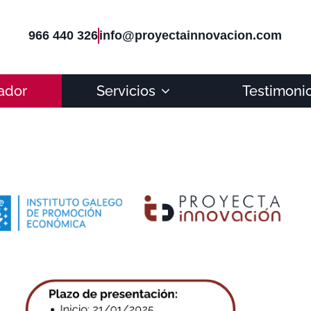
966 440 326
info@proyectainnovacion.com
ador
Servicios
Testimoni